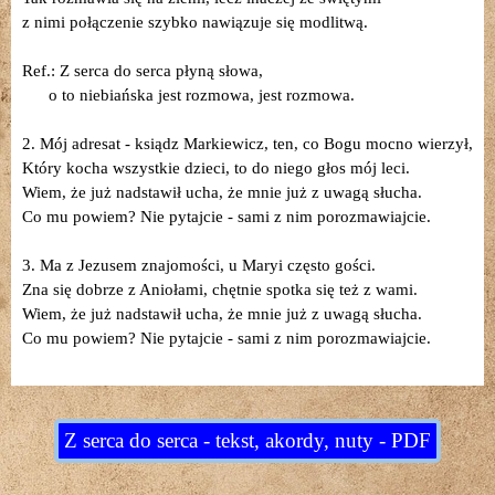
z nimi połączenie szybko nawiązuje się modlitwą.
Ref.: Z serca do serca płyną słowa,
o to niebiańska jest rozmowa, jest rozmowa.
2. Mój adresat - ksiądz Markiewicz, ten, co Bogu mocno wierzył,
Który kocha wszystkie dzieci, to do niego głos mój leci.
Wiem, że już nadstawił ucha, że mnie już z uwagą słucha.
Co mu powiem? Nie pytajcie - sami z nim porozmawiajcie.
3. Ma z Jezusem znajomości, u Maryi często gości.
Zna się dobrze z Aniołami, chętnie spotka się też z wami.
Wiem, że już nadstawił ucha, że mnie już z uwagą słucha.
Co mu powiem? Nie pytajcie - sami z nim porozmawiajcie.
Z serca do serca - tekst, akordy, nuty - PDF