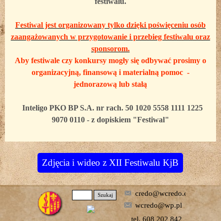
festiwalu.
Festiwal jest organizowany tylko dzięki poświęceniu osób
zaangażowanych w przygotowanie i przebieg festiwalu oraz
sponsorom.
Aby festiwale czy konkursy mogły się odbywać prosimy o
organizacyjną, finansową i materialną pomoc -
jednorazową lub stałą
Inteligo PKO BP S.A. nr rach. 50 1020 5558 1111 1225
9070 0110 - z dopiskiem "Festiwal"
Zdjęcia i wideo z XII Festiwalu KjB
credo@wcredo.eu
Szukaj
wcredo@wp.pl
tel. 608 202 842