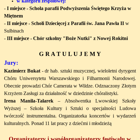
w kategorii zespołowej:
-
I miejsce -
Schola parafii Podwyższenia Świętego Krzyża w
Miętnem
- II miejsce -
Scholi Dziecięcej z Parafii św. Jana Pawła II
w
Sulbinach
-
III miejsce -
Chór szkolny "Boże Nutki" z Nowej Rokitni
G R A T U L U J E M Y
Jury:
Kazimierz Bukat
- dr hab. sztuki muzycznej, wieloletni dyrygent
Chóru Uniwersytetu Warszawskiego i Filharmonii Narodowej.
Obecnie prowadzi Chór Camerata w Wildze. Odznaczony Złotym
Krzyżem Zasługi za działalność w dziedzinie chóralistyki.
Irena Manila-Talarek
– Absolwentka Lwowskiej Szkoły
Wyższej – Szkoła Kultury i Sztuki o specjalności Ludowa
twórczość instrumentalna. Organizatorka koncertów i wydarzeń
kulturalnych. Ponad 11 lat pracy z dziećmi i młodzieżą
Organizatorzy i współorganizatorzy festiwalu w