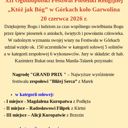
XII Ogólnopolski Festiwal Piosenki Religijnej
„Któż jak Bóg” w Górkach koło Garwolina
20 czerwca 2026 r.
Dziękujemy Bogu i ludziom za czas wspólnego uwielbiania Bogu
przez śpiew piosenek o aniołach, świętych i powołaniu człowieka.
W radośnym wyznaniu swojej wiary na Festiwalu w Górkach
udział wzięło ok. 150 uczestników w kategorii solowej 5 solistów
a w kategorii zespołowej 6 wykonawców. Jury w składzie:
dr hab.
Kazimierz Bukat oraz Irena Manila-Talarek
przyznało:
Nagrodę "GRAND PRIX "
–
Najwyższe wyróżnienie
festiwalu
zespołowi
"Bliżej Serca”
z Marek
w kategorii solowej:
- I miejsce -
Magdalena Kuropatwa
z Podłęża
-
II miejsce –
Radosławowi Filipek
z Kletni
-
III miejsce –
Alicji Kuropatwie
z Brzezin