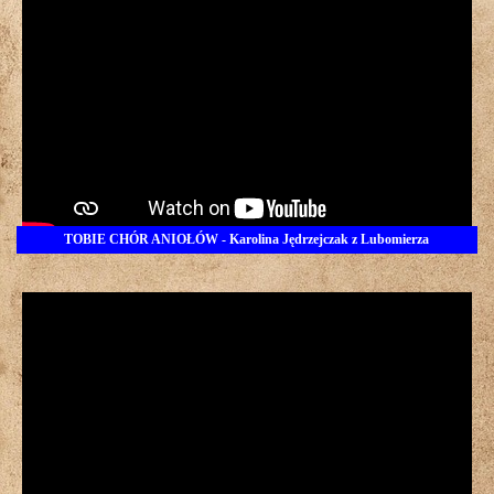
TOBIE CHÓR ANIOŁÓW - Karolina Jędrzejczak z Lubomierza