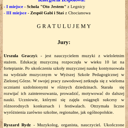
- I miejsce
-
Schola "Oto Jestem"
z Legnicy
-
III miejsce
-
Zespół Gabi i Staś
z Chocianowa
G R A T U L U J E M Y
Jury:
Urszula Graczy
k -
jest nauczycielem muzyki z wieloletnim
stażem. Edukację muzyczną rozpoczęła w wieku 10 lat na
fortepianie. Po ukończeniu szkoły muzycznej naukę kontynuowała
na wydziale muzycznym w Wyższej Szkole Pedagogicznej w
Zielonej Górze. W swojej pracy zawodowej zetknęła się z wieloma
uczniami uzdolnionymi w różnych dziedzinach. Starała się
rozwijać ich zainteresowania, prowadzić, motywować do dalszej
nauki. Uczniowie, którymi się zajęła osiągnęli sukcesy w
różnorodnych konkursach i festiwalach. Otrzymała liczne
wyróżnienia zarówno szkolne, regionalne, jak ogólnopolskie.
Ryszard Rydz
- Muzykolog, organista, nauczyciel. Ukończone