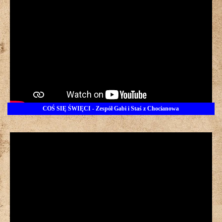
COŚ SIĘ ŚWIĘCI - Zespół Gabi i Staś z Chocianowa