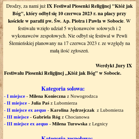
IX Festiwal Piosenki Religijnej "Któż jak
Drodzy, za nami już
Bóg", który odbył się 10 czerwca 2023 r. na placy przy
kościele w parafii pw. Św. Ap. Piotra i Pawła w Sobocie
. W
festiwalu wzięło udział 5 wykonawców solowych i 2
wykonawców zespołowych. Nie odbył się festiwal w Pewli
Ślemieńskiej planowany na 17 czerwca 2023 r. ze względy na
małą ilość zgłoszeń.
Werdykt Jury IX
Festiwalu Piosenki Religijnej „Któż jak Bóg” w Sobocie.
Kategoria solowa:
-
I miejsce
-
Milena Konieczna
z
Nowogrodzca
-
II
miejsce
-
Julia Paś
z
Lubomierza
-
II
miejsce
ex aequo
-
Karolina Jędrzejczak
z
Lubomierza
-
III miejsce
-
Gabriela Róg
z Chocianowa
-
III miejsce
ex aequo
-
Milena Turowska
z Legnicy
Kategoria zespołowa: