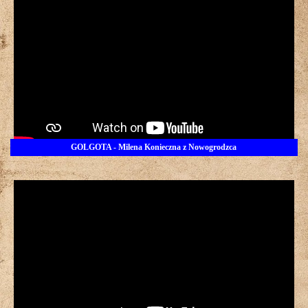
GOLGOTA - Milena Konieczna z Nowogrodzca