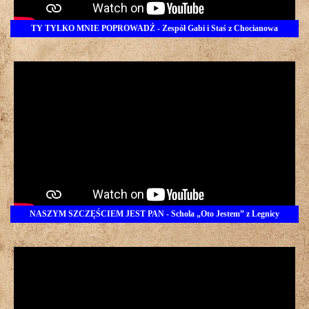
TY TYLKO MNIE POPROWADŹ - Zespół Gabi i Staś z Chocianowa
NASZYM SZCZĘŚCIEM JEST PAN - Schola „Oto Jestem” z Legnicy